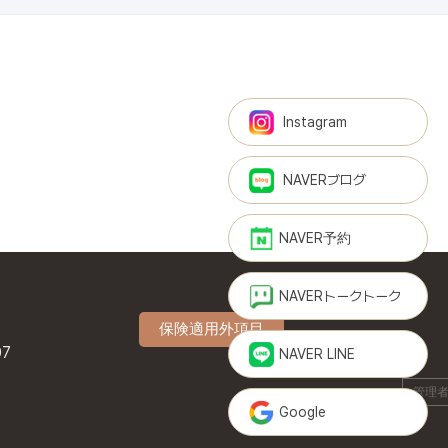
Instagram
NAVERブログ
NAVER予約
NAVERトークトーク
保険適用外項目
07
NAVER LINE
管理者
Google