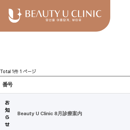
Total 1件
1 ページ
番号
お
知
Beauty U Clinic 8月診療案内
ら
せ