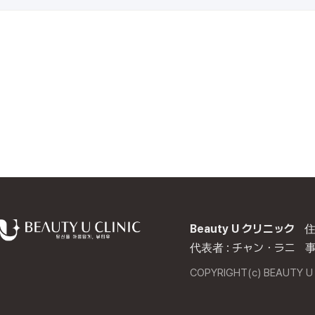
Beauty U クリニック
住
代表者 : チャン・ラニ
事
COPYRIGHT(c) BEAUTY U 