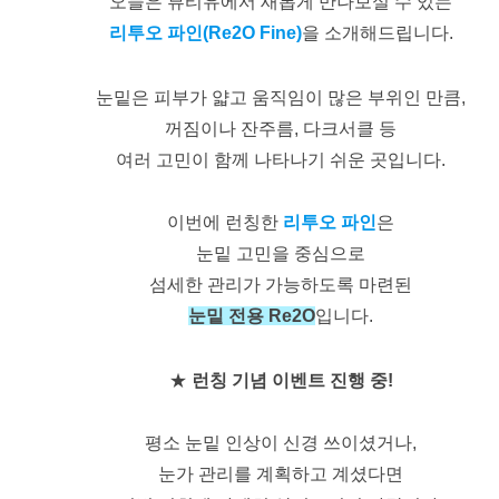
오늘은 뷰티유에서 새롭게 만나보실 수 있는
리투오 파인(Re2O Fine)
을 소개해드립니다.
눈밑은 피부가 얇고 움직임이 많은 부위인 만큼,
꺼짐이나 잔주름, 다크서클 등
여러 고민이 함께 나타나기 쉬운 곳입니다.
이번에 런칭한
리투오 파인
은
눈밑 고민을 중심으로
섬세한 관리가 가능하도록 마련된
눈밑 전용 Re2O
입니다.
★
런칭 기념 이벤트 진행 중!
평소 눈밑 인상이 신경 쓰이셨거나,
눈가 관리를 계획하고 계셨다면